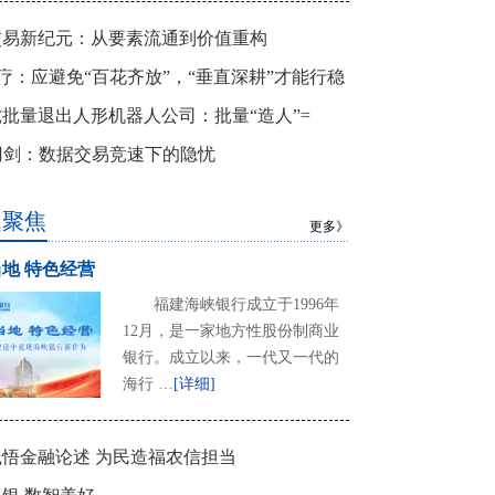
交易新纪元：从要素流通到价值重构
+医疗：应避免“百花齐放”，“垂直深耕”才能行稳
批量退出人形机器人公司：批量“造人”=
”途？
刃剑：数据交易竞速下的隐忧
题聚焦
更多》
地 特色经营
福建海峡银行成立于1996年
12月，是一家地方性股份制商业
银行。成立以来，一代又一代的
海行 …
[详细]
悟金融论述 为民造福农信担当