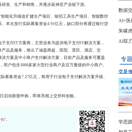
具研发、生产和销售，并逐步延伸至产业链下游。
数据
生产智能化升级改扩建生产项目、锯切工具生产项目、智能数控
​AI
。本次发行实际募集资金4.91亿元，缺口部分将通过银行贷
致远
朱啸虎
没“钱
AI双
子支付IT方案商，主营业务为提供电子支付IT解决方案，
件产品及服务，推出了涵盖商超、医院、景区、酒店、交
解决方案及中小商户支付解决方案，目前产品及服务可覆盖
专
，用户包含3000多家大型行业商户及百万量级的中小商户。
立足当
实际募集资金7.27亿元，将用于行业电子支付解决方案升级、
8日启动新股申购，即将亮相上交所科创板。
一扫
”。
学思践