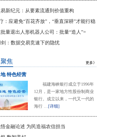
交易新纪元：从要素流通到价值重构
+医疗：应避免“百花齐放”，“垂直深耕”才能行稳
批量退出人形机器人公司：批量“造人”=
”途？
刃剑：数据交易竞速下的隐忧
题聚焦
更多》
地 特色经营
福建海峡银行成立于1996年
12月，是一家地方性股份制商业
银行。成立以来，一代又一代的
海行 …
[详细]
悟金融论述 为民造福农信担当