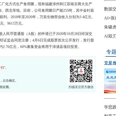
工厂化方式生产食用菌，现有福建漳州和江苏南京两大生产
数据
、西北等地。目前，公司食用菌日产能255吨，其中金针菇
列。2018年至2020年，万辰生物营业收入分别为3.4亿元、
​AI
万元、9613万元。
致远
朱啸虎
股人民币普通股（A股）的申请已于2020年10月28日经深交
没“钱
AI双
0日经证监会同意注册；4月6日完成股票首次公开发行，发行股
融资约2.76亿元，60%募集资金将用于漳浦县项目投资。
专
立足当
一扫
”。
，点击确定。
朋友圈。
扫描关注官方微信
学思践