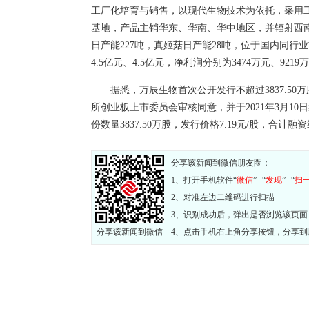
工厂化培育与销售，以现代生物技术为依托，采用
基地，产品主销华东、华南、华中地区，并辐射西南
日产能227吨，真姬菇日产能28吨，位于国内同行业前
4.5亿元、4.5亿元，净利润分别为3474万元、9219
据悉，万辰生物首次公开发行不超过3837.50万
所创业板上市委员会审核同意，并于2021年3月1
份数量3837.50万股，发行价格7.19元/股，合计
分享该新闻到微信朋友圈：
1、打开手机软件“
微信
”--“
发现
”--“
扫
2、对准左边二维码进行扫描
3、识别成功后，弹出是否浏览该页面
分享该新闻到微信
4、点击手机右上角分享按钮，分享到