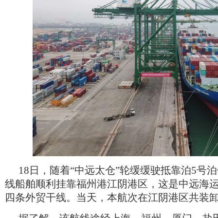
18日，随着“中远太仓”轮缓缓驶抵靠泊5号
线船舶顺利挂靠福州港江阴港区，这是中远海
四条外贸干线。当天，本航次在江阴港区共装卸25