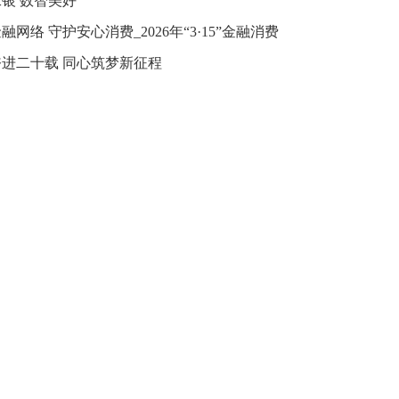
银 数智美好
融网络 守护安心消费_2026年“3·15”金融消费
益保护教育宣传
进二十载 同心筑梦新征程