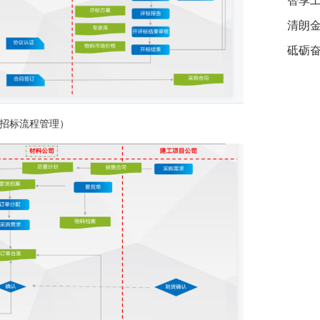
智享工
清朗金
者权
砥砺奋
招标流程管理）