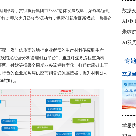
数据
部署，贯彻执行集团“12355”总体发展战略，始终遵循现
时代”理念为升级转型源动力，探索创新发展新模式，着墨企
​AI
致远
朱啸虎
没“钱
AI双
匹配，及时优质高效地把企业所需的生产材料供应到生产
“在线招采经营分析管理创新平台”，通过对业务流程重新梳
专
开票、付款等招采全周期业务流程数字化，打通供应链上下
司特色的企业采购与供应商销售资源连接器，提升材料公司
立足当
添砖加瓦。
学思践