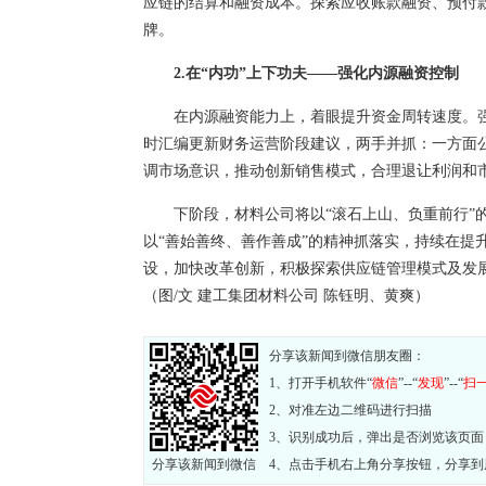
应链的结算和融资成本。探索应收账款融资、预付
牌。
2.在“内功”上下功夫——强化内源融资控制
在内源融资能力上，着眼提升资金周转速度。
时汇编更新财务运营阶段建议，两手并抓：一方面
调市场意识，推动创新销售模式，合理退让利润和
下阶段，材料公司将以“滚石上山、负重前行”
以“善始善终、善作善成”的精神抓落实，持续在提
设，加快改革创新，积极探索供应链管理模式及发展
（图/文
建工集团材料公司 陈钰明、黄爽）
分享该新闻到微信朋友圈：
1、打开手机软件“
微信
”--“
发现
”--“
扫
2、对准左边二维码进行扫描
3、识别成功后，弹出是否浏览该页面
分享该新闻到微信
4、点击手机右上角分享按钮，分享到