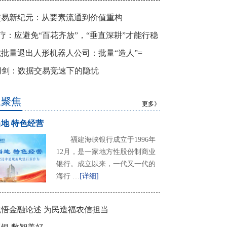
交易新纪元：从要素流通到价值重构
+医疗：应避免“百花齐放”，“垂直深耕”才能行稳
批量退出人形机器人公司：批量“造人”=
”途？
刃剑：数据交易竞速下的隐忧
题聚焦
更多》
地 特色经营
福建海峡银行成立于1996年
12月，是一家地方性股份制商业
银行。成立以来，一代又一代的
海行 …
[详细]
悟金融论述 为民造福农信担当