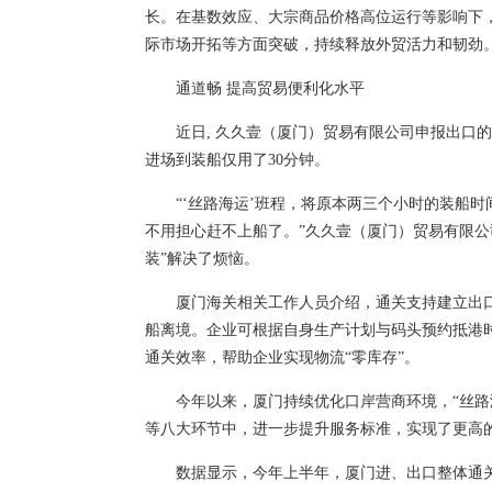
长。在基数效应、大宗商品价格高位运行等影响下
际市场开拓等方面突破，持续释放外贸活力和韧劲
通道畅 提高贸易便利化水平
近日, 久久壹（厦门）贸易有限公司申报出口
进场到装船仅用了30分钟。
“‘丝路海运’班程，将原本两三个小时的装船
不用担心赶不上船了。”久久壹（厦门）贸易有限公
装”解决了烦恼。
厦门海关相关工作人员介绍，通关支持建立出
船离境。企业可根据自身生产计划与码头预约抵港时
通关效率，帮助企业实现物流“零库存”。
今年以来，厦门持续优化口岸营商环境，“丝路
等八大环节中，进一步提升服务标准，实现了更高
数据显示，今年上半年，厦门进、出口整体通关时间