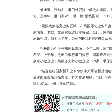
畅通道、强动力，厦门外贸稳中求进加速闯。
化。上半年，厦门市对“一带一路”沿线国家、RCEP成
“紧跟政策拓宽业务区域，布局国际化业务节点
柬埔寨、老挝、文莱实现进口零突破。至此，象屿股
承扬介绍，截至上半年，公司与RCEP国家进口贸易
积极助力企业开拓国际市场，今年以来，厦门市
发展。上半年，进出口银行厦门分行、国家开发银行
余家小微企业；共服务支持小微企业1899家，承保金
“结合金砖国家新工业革命伙伴关系创新基地
金砖国家市场开拓力度，扩大贸易规模。”厦门市商
394.1亿元，同比增长27.5%。
分享该新闻到微信朋友圈：
1、打开手机软件“
微信
”--“
发现
”--“
扫
2、对准左边二维码进行扫描