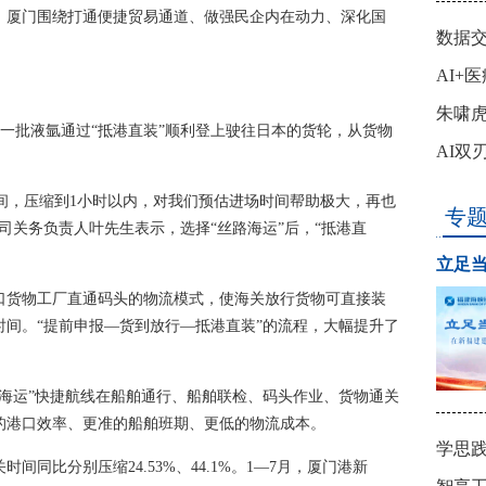
，厦门围绕打通便捷贸易通道、做强民企内在动力、深化国
数据
。
​AI
致远
朱啸虎
的一批液氩通过“抵港直装”顺利登上驶往日本的货轮，从货物
没“钱
AI双
时间，压缩到1小时以内，对我们预估进场时间帮助极大，再也
专
司关务负责人叶先生表示，选择“丝路海运”后，“抵港直
立足当
口货物工厂直通码头的物流模式，使海关放行货物可直接装
间。“提前申报—货到放行—抵港直装”的流程，大幅提升了
海运”快捷航线在船舶通行、船舶联检、码头作业、货物通关
的港口效率、更准的船舶班期、更低的物流成本。
学思践
同比分别压缩24.53%、44.1%。1—7月，厦门港新