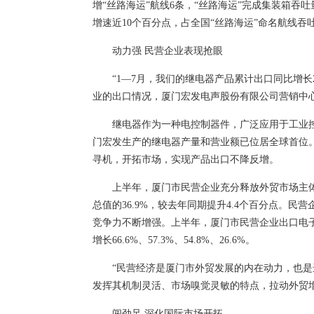
增“丝路海运”航线6条，“丝路海运”完成集装箱吞吐量
增速近10个百分点，占全国“丝路海运”命名航线吞吐
动力强 民营企业表现抢眼
“1—7月，我们的继电器产品累计出口同比增长2
业的出口情况，厦门宏发电声股份有限公司营销中
继电器作为一种电控制器件，广泛应用于工业
门宏发生产的继电器产量和营业额已位居全球首位
寻机，开拓市场，实现产品出口不降反增。
上半年，厦门市民营企业充分释放外贸市场主体的活
总值的36.9%，较去年同期提升4.4个百分点。
竞争力不断增强。上半年，厦门市民营企业出口电
增长66.6%、57.3%、54.8%、26.6%。
“民营经济是厦门市外贸发展的内在动力，也
发挥其机制灵活、市场嗅觉灵敏的特点，拉动外贸增
闯劲足 深化国际市场开拓