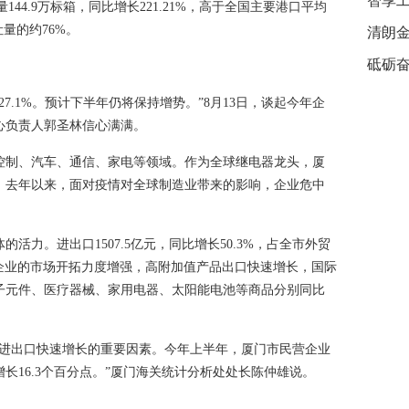
智享工
144.9万标箱，同比增长221.21%，高于全国主要港口平均
量的约76%。
清朗金
者权
砥砺奋
7.1%。预计下半年仍将保持增势。”8月13日，谈起今年企
心负责人郭圣林信心满满。
控制、汽车、通信、家电等领域。作为全球继电器龙头，厦
。去年以来，面对疫情对全球制造业带来的影响，企业危中
力。进出口1507.5亿元，同比增长50.3%，占全市外贸
民营企业的市场开拓力度增强，高附加值产品出口快速增长，国际
子元件、医疗器械、家用电器、太阳能电池等商品分别同比
是进出口快速增长的重要因素。今年上半年，厦门市民营企业
长16.3个百分点。”厦门海关统计分析处处长陈仲雄说。