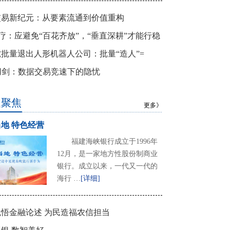
交易新纪元：从要素流通到价值重构
+医疗：应避免“百花齐放”，“垂直深耕”才能行稳
批量退出人形机器人公司：批量“造人”=
”途？
刃剑：数据交易竞速下的隐忧
题聚焦
更多》
地 特色经营
福建海峡银行成立于1996年
12月，是一家地方性股份制商业
银行。成立以来，一代又一代的
海行 …
[详细]
悟金融论述 为民造福农信担当