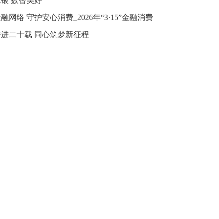
银 数智美好
融网络 守护安心消费_2026年“3·15”金融消费
益保护教育宣传
进二十载 同心筑梦新征程