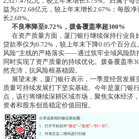
2,527.47亿元，较上年末增长3.75%。归属
益为272.68亿元，较上年末增长2.67%；每股净
长2.68%。
不良率降至0.72%，拨备覆盖率超300%
在资产质量方面，厦门银行继续保持行业良
贷款率仅为0.72%，较上年末下降0.05个百分
风险”主线的严格落实——通过筑牢全域风险防
同时实现了资产质量的持续优化。拨备覆盖率307
然充沛，抗风险根基稳固。
展望未来，厦门银行表示，一季度经营发展
质量可持续发展打下坚实基础。今年是厦门银行
点，该行将继续深耕区域市场，聚焦实体经济
资者和股东创造稳定价值回报。
分享该新闻到微信朋友圈：
1、打开手机软件“
微信
”--“
发现
”--“
扫一扫
”。
2、对准左边二维码进行扫描