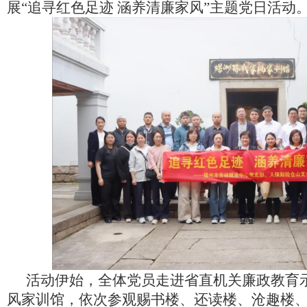
展“追寻红色足迹 涵养清廉家风”主题党日活动
活动伊始，全体党员走进省直机关廉政教育
风家训馆，依次参观赐书楼、还读楼、沧趣楼