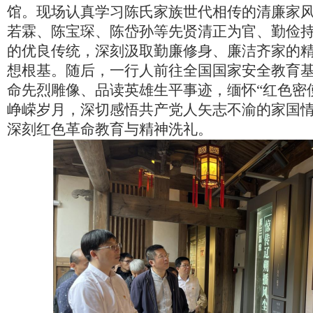
馆。现场认真学习陈氏家族世代相传的清廉家
若霖、陈宝琛、陈岱孙等先贤清正为官、勤俭
的优良传统，深刻汲取勤廉修身、廉洁齐家的
想根基。随后，一行人前往全国国家安全教育
命先烈雕像、品读英雄生平事迹，缅怀“红色密
峥嵘岁月，深切感悟共产党人矢志不渝的家国
深刻红色革命教育与精神洗礼。