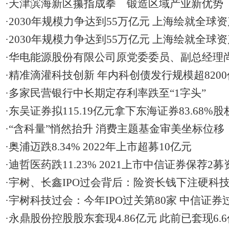
·天津滨海新区攥指成拳 锻造区域产业新优势
·2030年规模力争达到55万亿元 上海绘就全球
图”
·2030年规模力争达到55万亿元 上海绘就全球
图”
·华电能源股份有限公司原党委委员、副总经理
·精准滴灌科技创新 年内科创债发行规模超820
·多家民营银行中长期定存利率跌至“1字头”
·东吴证券拟115.19亿元拿下东海证券83.68%股
·“含科量”悄然抬升 消费主题基金审美坐标位移
·奥浦迈跌8.34% 2022年上市超募10亿元
·迪哲医药跌11.23% 2021上市中信证券保荐2募
·宇树、长鑫IPO过会背后：险资长钱下注硬科
·宇树科技过会：今年IPO过关第80家 中信证券过
·永鼎股份控股股东套现4.86亿元 此前已套现6.