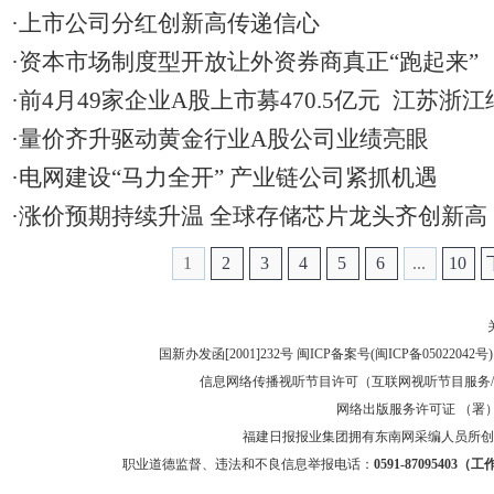
·上市公司分红创新高传递信心
·资本市场制度型开放让外资券商真正“跑起来”
·前4月49家企业A股上市募470.5亿元 江苏浙
·量价齐升驱动黄金行业A股公司业绩亮眼
·电网建设“马力全开” 产业链公司紧抓机遇
·涨价预期持续升温 全球存储芯片龙头齐创新高
1
2
3
4
5
6
...
10
国新办发函[2001]232号 闽ICP备案号(
闽ICP备05022042号
信息网络传播视听节目许可（互联网视听节目服务/移
网络出版服务许可证 （署）网
福建日报报业集团拥有东南网采编人员所创
职业道德监督、违法和不良信息举报电话：
0591-87095403（工作