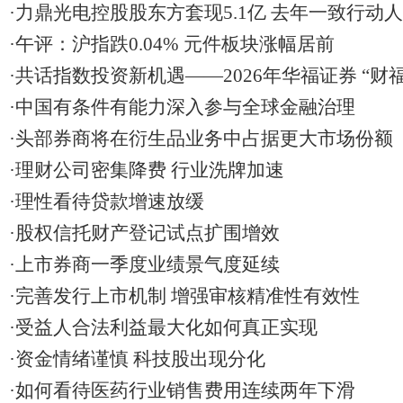
·力鼎光电控股股东方套现5.1亿 去年一致行动
·午评：沪指跌0.04% 元件板块涨幅居前
·共话指数投资新机遇——2026年华福证券 “财
专场福州站活动成功举办
·中国有条件有能力深入参与全球金融治理
·头部券商将在衍生品业务中占据更大市场份额
·理财公司密集降费 行业洗牌加速
·理性看待贷款增速放缓
·股权信托财产登记试点扩围增效
·上市券商一季度业绩景气度延续
·完善发行上市机制 增强审核精准性有效性
·受益人合法利益最大化如何真正实现
·资金情绪谨慎 科技股出现分化
·如何看待医药行业销售费用连续两年下滑