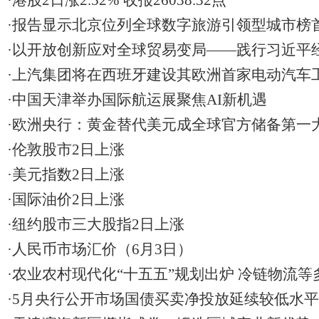
·港股2日涨2.52% 收报26038.32点
·报告显示北京位列全球数字旅游引领型城市榜
·以开放创新应对全球贸易变局——践行习近平
国建设迈出新步伐
·上汽集团将在西班牙建设其欧洲首家电动汽车
·中国天津举办国际航运展聚焦AI新机遇
·欧洲央行：黄金替代美元成全球官方储备第一
·伦敦股市2日上涨
·美元指数2日上涨
·国际油价2日上涨
·纽约股市三大股指2日上涨
·人民币市场汇价（6月3日）
·农业农村现代化“十五五”规划出炉 冷链物流
·5月央行公开市场国债买卖净投放延续较低水平